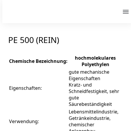
Share
0
Tweet
0
Share
0
PE 500 (REIN)
hochmolekulares
Chemische Bezeichnung:
Polyethylen
gute mechanische
Eigenschaften
Kratz- und
Eigenschaften:
Schneidfestigkeit, sehr
gute
Säurebeständigkeit
Lebensmittelindustrie,
Getränkeindustrie,
Verwendung:
chemischer